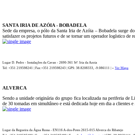
SANTA IRIA DE AZÓIA - BOBADELA
Sede da empresa, o pólo da Santa Iria de Azóia – Bobadela surge do 
satisfazer os projetos futuros e de se tornar um operador logístico de 
Lugar D. Pedro - Instalações da Cavan - 2690-361 Stª. Iria da Azoia
Tel: +351 219598241 | Fax:+351 219598243 | GPS: 38.8208333, -9.086111 | »
Ver Mapa
ALVERCA
Sendo a unidade originária do grupo fica localizada na periferia de
de 30 tomadas em simultâneo e está dedicada hoje em dia a clientes e
Lugar da Regueira da Água Russa - EN116 A-dos-Potes 2615-015 Alverca do Ribatejo