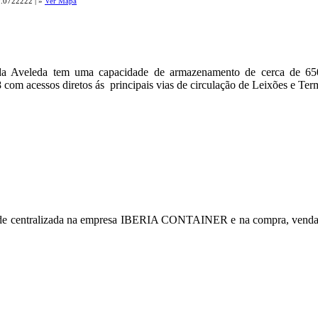
9.0722222 | »
Ver Mapa
da Aveleda tem uma capacidade de armazenamento de cerca de 65
 com acessos diretos ás principais vias de circulação de Leixões e Te
de centralizada na empresa IBERIA CONTAINER e na compra, venda e a