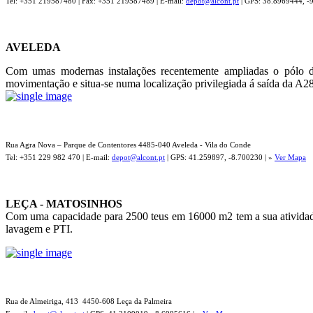
Tel: +351 219587480 | Fax: +351 219587489 | E-mail:
depot@alcont.pt
| GPS: 38.8969444, -
AVELEDA
Com umas modernas instalações recentemente ampliadas o pólo 
movimentação e situa-se numa localização privilegiada á saída da A28
Rua Agra Nova – Parque de Contentores 4485-040 Aveleda - Vila do Conde
Tel: +351 229 982 470 | E-mail:
depot@alcont.pt
| GPS: 41.259897, -8.700230 | »
Ver Mapa
LEÇA - MATOSINHOS
Com uma capacidade para 2500 teus em 16000 m2 tem a sua ativida
lavagem e PTI.
Rua de Almeiriga, 413 4450-608 Leça da Palmeira