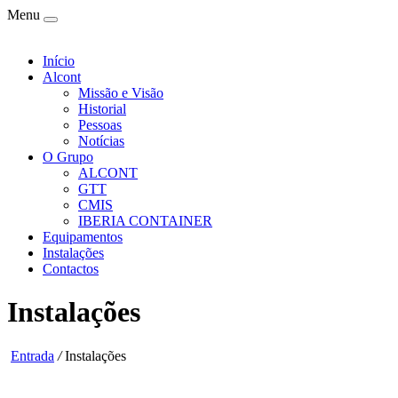
Menu
Início
Alcont
Missão e Visão
Historial
Pessoas
Notícias
O Grupo
ALCONT
GTT
CMIS
IBERIA CONTAINER
Equipamentos
Instalações
Contactos
Instalações
Entrada
/
Instalações